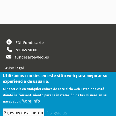
EOI-Fundesarte
91 349 56 00
fundesarte@eoi.es
Aviso legal
Cookies
Utilizamos cookies en este sitio web para mejorar su
experiencia de usuario.
Política de privacidad
Al hacer clic en cualquier enlace de este sitio web usted nos está
Síguenos
dando su consentimiento para la instalación de las mismas en su
More info
navegador.
Sí, estoy de acuerdo
No, gracias