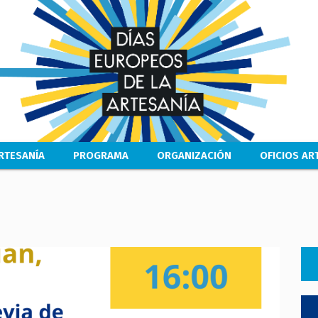
Pasar
al
contenido
principal
RTESANÍA
PROGRAMA
ORGANIZACIÓN
OFICIOS A