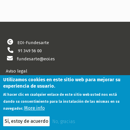
EOI-Fundesarte
91 349 56 00
fundesarte@eoi.es
Aviso legal
Cookies
Utilizamos cookies en este sitio web para mejorar su
experiencia de usuario.
Política de privacidad
Al hacer clic en cualquier enlace de este sitio web usted nos está
Síguenos
dando su consentimiento para la instalación de las mismas en su
More info
navegador.
Sí, estoy de acuerdo
No, gracias