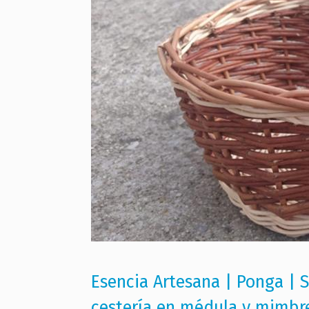
Esencia Artesana | Ponga | S
cestería en médula y mimbr