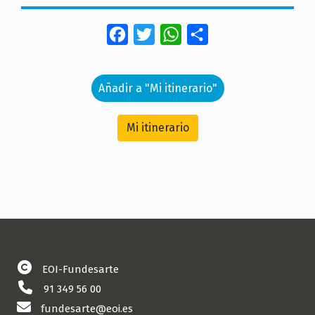
Facebook
Twitter
WhatsApp
Share
Añadir a "Mi itinerario"
Mi itinerario
EOI-Fundesarte
91 349 56 00
fundesarte@eoi.es