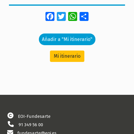
Facebook
Twitter
WhatsApp
Share
Añadir a "Mi itinerario"
Mi itinerario
EOI-Fundesarte
91 349 56 00
fundesarte@eoi.es