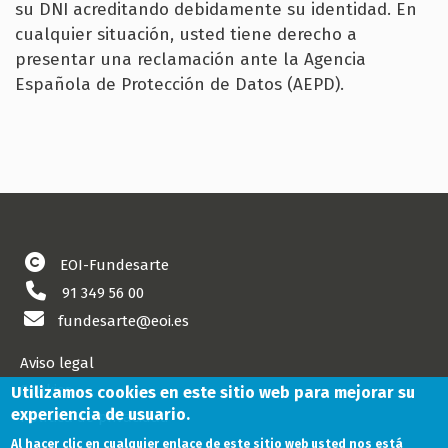
su DNI acreditando debidamente su identidad. En
cualquier situación, usted tiene derecho a
presentar una reclamación ante la Agencia
Española de Protección de Datos (AEPD).
EOI-Fundesarte
91 349 56 00
fundesarte@eoi.es
Aviso legal
Cookies
Utilizamos cookies en este sitio web para mejorar su
experiencia de usuario.
Política de privacidad
Al hacer clic en cualquier enlace de este sitio web usted nos está