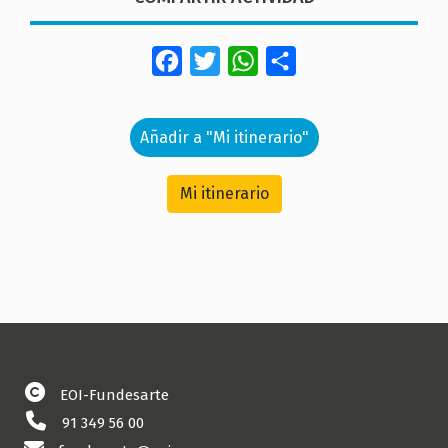
Facebook
Twitter
WhatsApp
Share
Añadir a "Mi itinerario"
Mi itinerario
EOI-Fundesarte
91 349 56 00