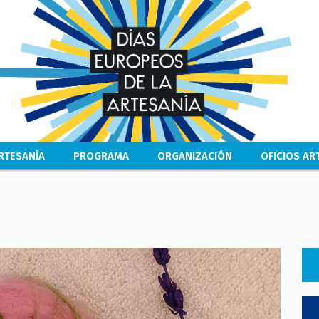
Pasar
al
contenido
principal
RTESANÍA
PROGRAMA
ORGANIZACIÓN
OFICIOS A