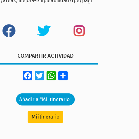
e/areas/mejora-empleabilidad/fpe/pagi
COMPARTIR ACTIVIDAD
Facebook
Twitter
WhatsApp
Share
Añadir a "Mi itinerario"
Mi itinerario