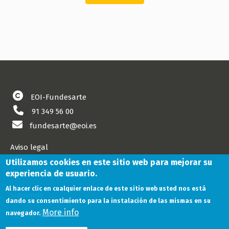
EOI-Fundesarte
91 349 56 00
fundesarte@eoi.es
Aviso legal
Cookies
Utilizamos cookies en este sitio web para mejorar su
experiencia de usuario.
Política de privacidad
Al hacer clic en cualquier enlace de este sitio web usted nos está
Síguenos
dando su consentimiento para la instalación de las mismas en su
More info
navegador.