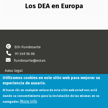
Los DEA en Europa
EOI-Fundesarte
91 349 56 00
fundesarte@eoi.es
Aviso legal
Cookies
Utilizamos cookies en este sitio web para mejorar su
experiencia de usuario.
Política de privacidad
Al hacer clic en cualquier enlace de este sitio web usted nos está
Síguenos
dando su consentimiento para la instalación de las mismas en su
More info
navegador.