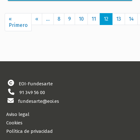
Paginación
«
‹‹
Página
…
8
9
10
11
12
13
14
Primero
Primera
anterior
página
EOI-Fundesarte
91 349 56 00
fundesarte@eoi.es
Aviso legal
Cookies
Política de privacidad