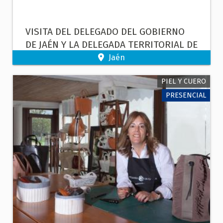
VISITA DEL DELEGADO DEL GOBIERNO
DE JAÉN Y LA DELEGADA TERRITORIAL DE
EMPLEO, EMPRESA Y TRABAJO
Jaén
AUTONÓMO DE JAÉN AL ARTESANO
PIEL Y CUERO
FRANCISCO LUIS MARTOS SÁNCHEZ EN
ÚBEDA ( JAÉN)
PRESENCIAL