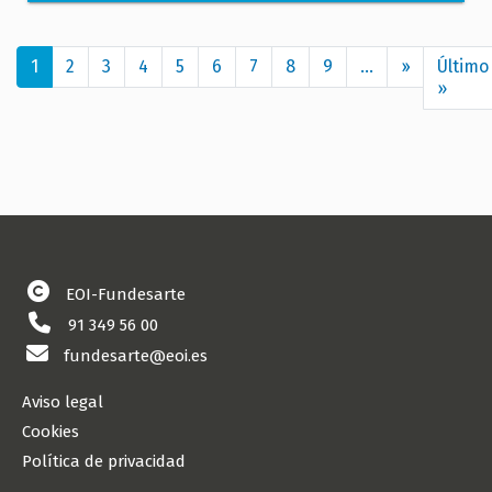
Paginación
1
2
3
4
5
6
7
8
9
…
››
Siguiente
Último
página
»
Últim
pági
EOI-Fundesarte
91 349 56 00
fundesarte@eoi.es
Aviso legal
Cookies
Política de privacidad