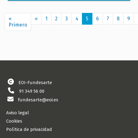
Paginación
«
‹‹
Página
1
2
3
4
5
6
7
8
9
Primero
Primera
anterior
página
EOI-Fundesarte
91 349 56 00
fundesarte@eoi.es
Aviso legal
Cookies
Política de privacidad